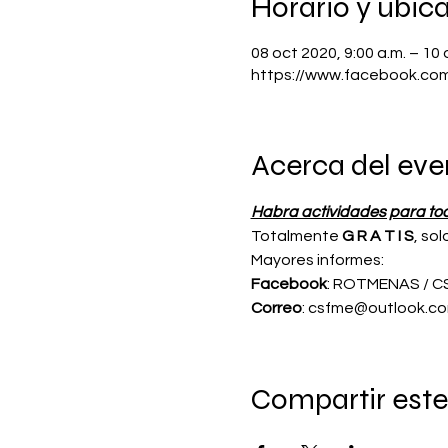
Horario y ubic
08 oct 2020, 9:00 a.m. – 10 
https://www.facebook.co
Acerca del eve
Habra actividades para to
Totalmente 
G R A T I S
, sol
Mayores informes:
Facebook
: ROTMENAS / 
Correo
: csfme@outlook.c
Compartir este