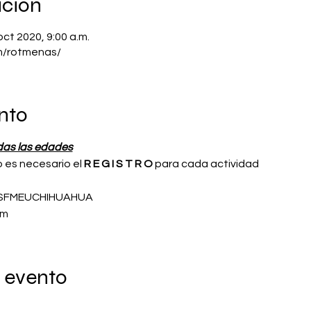
ación
oct 2020, 9:00 a.m.
m/rotmenas/
nto
das las edades
o es necesario el 
R E G I S T R O
 para cada actividad
CSFMEUCHIHUAHUA
om
 evento