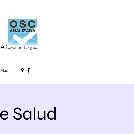
A.C.
Más
de Salud