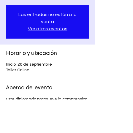
Las entradas no están a la
venta
Ver otros eventos
Horario y ubicación
Inicio: 28 de septiembre
Taller Online
Acerca del evento
Este diplomado promueve la comprensión 
y la implementación de prácticas 
inclusivas en distintos entornos, 
capacitando a los participantes para 
reconocer y valorar los beneficios de una 
comunidad diversa.