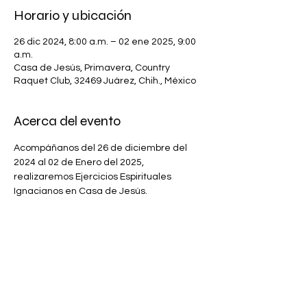
Horario y ubicación
26 dic 2024, 8:00 a.m. – 02 ene 2025, 9:00
a.m.
Casa de Jesús, Primavera, Country
Raquet Club, 32469 Juárez, Chih., México
Acerca del evento
Acompáñanos del 26 de diciembre del 
2024 al 02 de Enero del 2025, 
realizaremos Ejercicios Espirituales 
Ignacianos en Casa de Jesús.
Para más información contáctanos:
 (656) 6-18-76-78
 (656) 6-18-80-96
LEER MÁS >