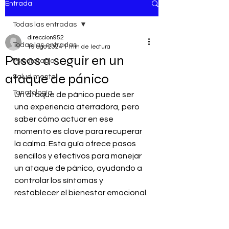
Entrada
Todas las entradas
direccion952
Todas las entradas
19 ago 2024
1 min de lectura
Pasos a seguir en un
Psicoterapia
ataque de pánico
Salud mental
Tanatología
Un ataque de pánico puede ser 
una experiencia aterradora, pero 
saber cómo actuar en ese 
momento es clave para recuperar 
la calma. Esta guía ofrece pasos 
sencillos y efectivos para manejar 
un ataque de pánico, ayudando a 
controlar los síntomas y 
restablecer el bienestar emocional.