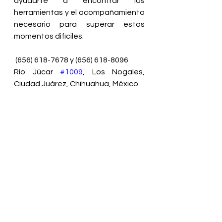
ayudarte a encontrar las 
herramientas y el acompañamiento 
necesario para superar estos 
momentos difíciles.
 (656) 618-7678 y (656) 618-8096
Río Júcar 
#1009
, Los Nogales, 
Ciudad Juárez, Chihuahua, México.
Salud mental
Ver todo